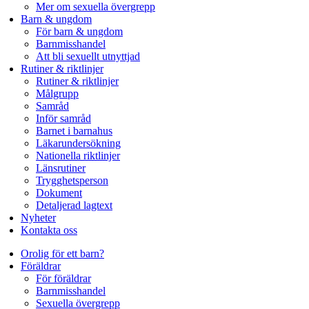
Mer om sexuella övergrepp
Barn & ungdom
För barn & ungdom
Barnmisshandel
Att bli sexuellt utnyttjad
Rutiner & riktlinjer
Rutiner & riktlinjer
Målgrupp
Samråd
Inför samråd
Barnet i barnahus
Läkarundersökning
Nationella riktlinjer
Länsrutiner
Trygghetsperson
Dokument
Detaljerad lagtext
Nyheter
Kontakta oss
Orolig för ett barn?​
Föräldrar
För föräldrar
Barnmisshandel
Sexuella övergrepp