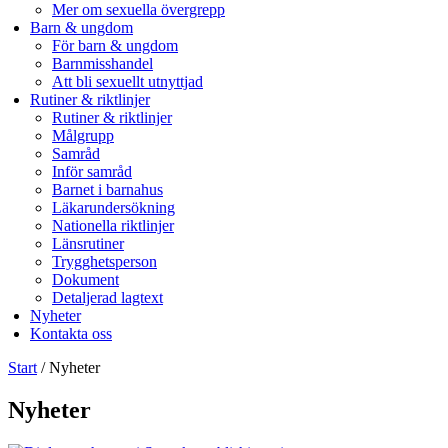
Mer om sexuella övergrepp
Barn & ungdom
För barn & ungdom
Barnmisshandel
Att bli sexuellt utnyttjad
Rutiner & riktlinjer
Rutiner & riktlinjer
Målgrupp
Samråd
Inför samråd
Barnet i barnahus
Läkarundersökning
Nationella riktlinjer
Länsrutiner
Trygghetsperson
Dokument
Detaljerad lagtext
Nyheter
Kontakta oss
Start
/
Nyheter
Nyheter