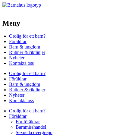
Hoppa
till
innehåll
Meny
Orolig för ett barn?​
Föräldrar
Barn & ungdom
Rutiner & riktlinjer
Nyheter
Kontakta oss
Orolig för ett barn?​
Föräldrar
Barn & ungdom
Rutiner & riktlinjer
Nyheter
Kontakta oss
Orolig för ett barn?​
Föräldrar
För föräldrar
Barnmisshandel
Sexuella övergrepp